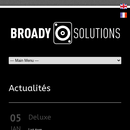
Actualités
05
Deluxe
JAN
List item