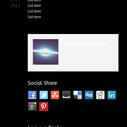
2012
List item
List item
List item
About the Author
Social Share