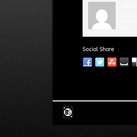
About
Intégrati
sennheise
audio
Social Share