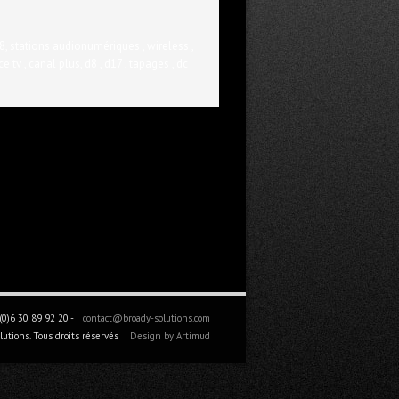
8, stations audionumériques , wireless ,
e tv , canal plus, d8 , d17 , tapages , dc
0)6 30 89 92 20 -
contact@broady-solutions.com
utions. Tous droits réservés
Design by Artimud