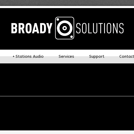
+
Stations Audio
Services
Support
Contac