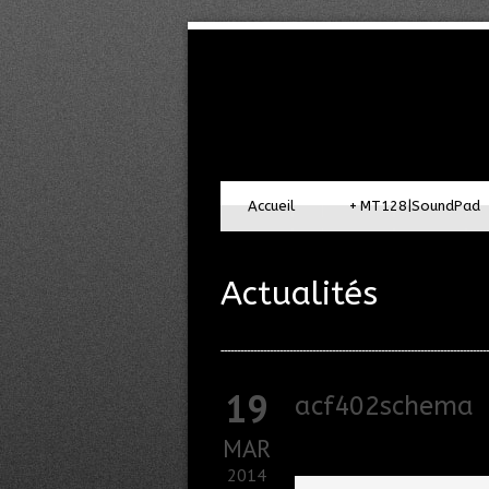
Accueil
+
MT128|SoundPad
Actualités
19
acf402schema
MAR
2014