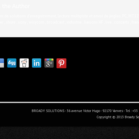
 the Author
on de solutions d'enregistrement, lecture multipiste et envoi de jingles. PC, MT12
r , shure , sony , wisycom , broadcast , industrie , liaisons HF , live , concerts , franc
BROADY SOLUTIONS - 36 avenue Victor Hugo - 92170 Vanves - Tel : +33 (
Copyright © 2013 Broady Sol