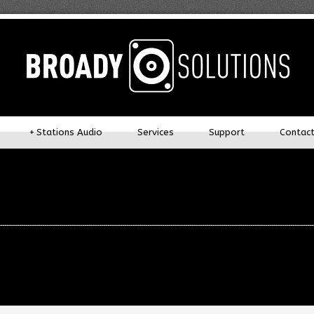
+
Stations Audio
Services
Support
Contac