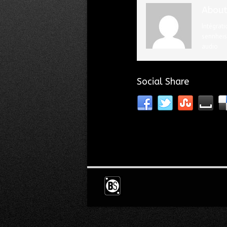
About
Intégrati
sennheise
audio
Social Share