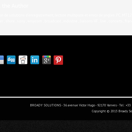
 the Author
on de solutions d'enregistrement, lecture multipiste et envoi de jingles. PC, MT12
r , shure , sony , wisycom , broadcast , industrie , liaisons HF , live , concerts , franc
BROADY SOLUTIONS - 36 avenue Victor Hugo - 92170 Vanves - Tel : +33 (
Copyright © 2013 Broady Sol