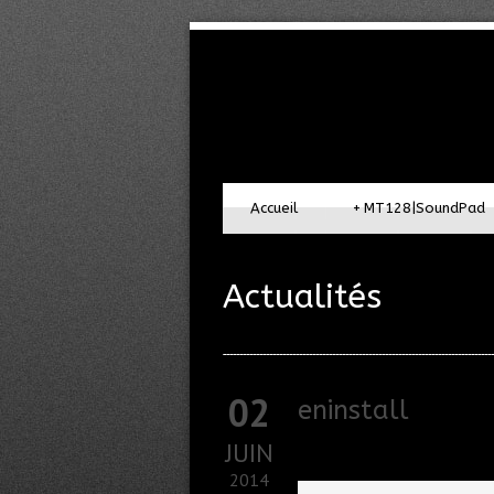
Accueil
+
MT128|SoundPad
Actualités
02
eninstall
JUIN
2014