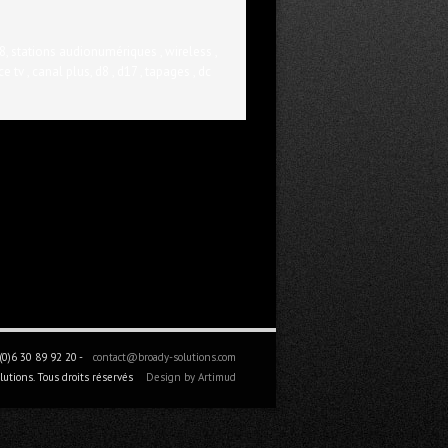
8, stations audionumériques , wireless ,
e tv , canal plus, d8 , d17 , tapages , dc
0)6 30 89 92 20 -
contact@broady-solutions.com
utions. Tous droits réservés
Design by Artimud