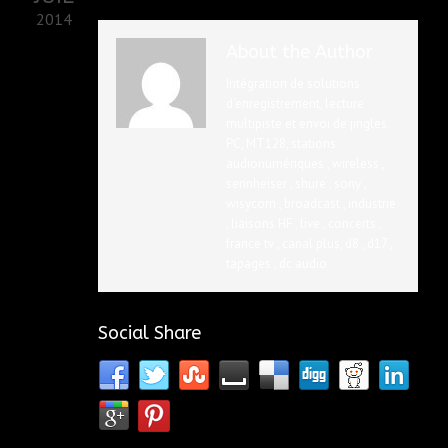
2014
About the Author
Intégration de solutions
d'enregistrement, lecture
multipiste et envoi de jingles.
PC, MT128, stations
audionumériques , wireless ,
sennheiser , shure , sony ,
wisycom , broadcast , industrie
, liaisons HF , live , concerts ,
france tv , canal plus, d8 , d17 ,
tapages , dc audio
Social Share